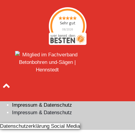
Sehr gut
08/2026
BSH Bohr- &
Sägetechnik
Hennstedt GmbH
hat
4.89
von
5
Sternen |
18
BSH Bohr- &
Sägetechnik
Hennstedt
GmbH
Bewertungen
auf
werkenntdenBESTEN.de
Impressum & Datenschutz
Impressum & Datenschutz
Datenschutzerklärung Social Media